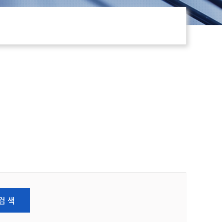
)
검 색