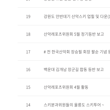
19
강원도 안반데기 산악스키 업힐 및 다운(1
18
산악레포츠위원회 5월 정기등반 보고
17
# 전 한국산악회 장승필 회장 팔순 기념 
16
백운대 김개남 장군길 합동 등반 보고
15
산악레포츠위원회 4월 활동
14
스키분과위원들의 울릉도 스키투어 ~