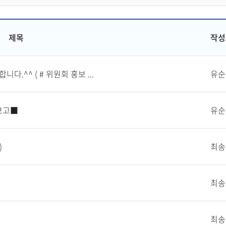
제목
작성
.^^ ( # 위원회 홍보 ...
유순
보고■
유순
)
최송
최송
최송