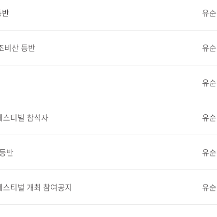
등반
유순
조비산 등반
유순
유순
페스티벌 참석자
유순
 등반
유순
페스티벌 개최 참여공지
유순