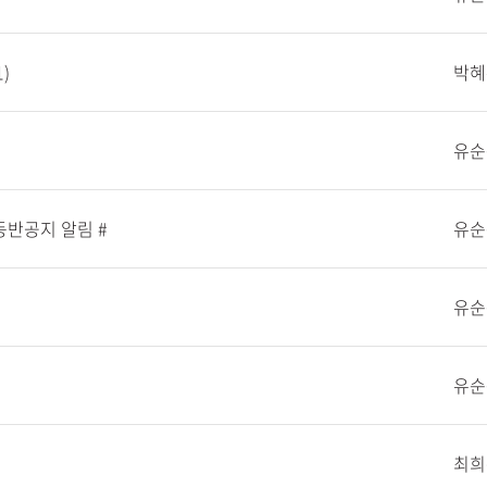
)
박혜
유순
등반공지 알림 #
유순
유순
유순
최희