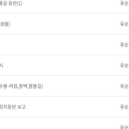
길 등반(1)
유순
8월)
유순
유순
시
유순
수봉-여정,청백,짬봉길)
유순
 릿지등반 보고
유순
유순