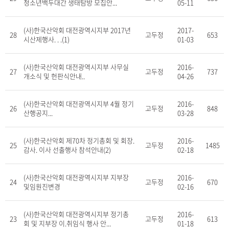
청소년백두대간 생태탐방 모집안...
05-11
(사)한국산악회 대전광역시지부 2017년
2017-
28
고두정
653
시산제행사. . .(1)
01-03
(사)한국산악회 대전광역시지부 사무실
2016-
27
고두정
737
개소식 및 헌판식안내..
04-26
(사)한국산악회 대전광역시지부 4월 정기
2016-
26
고두정
848
산행공지...
03-28
(사)한국산악회 제70차 정기총회 및 회장.
2016-
25
고두정
1485
감사. 이사 선출행사 참석안내(2)
02-18
(사)한국산악회 대전광역시지부 지부장
2016-
24
고두정
670
및임원진변경
02-16
(사)한국산악회 대전광역시지부 정기총
2016-
23
고두정
613
회 및 지부장 이.취임식 행사 안...
01-18