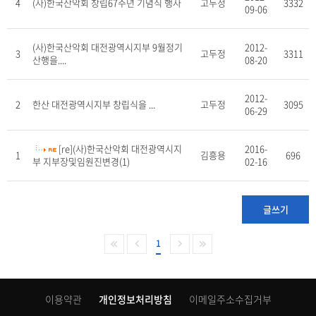
4
(사)한국산악회 창립67주년 기념식 행사
고두정
3332
09-06
(사)한국산악회 대전광역시지부 9월정기
2012-
3
고두정
3311
산행을....
08-20
2012-
2
한산 대전광역시지부 창립식을 ...
고두정
3095
06-29
[re](사)한국산악회 대전광역시지
2016-
1
김흥용
696
부 지부장및임원진변경(1)
02-16
글쓰기
1
이용약관
개인정보처리방침
이메일주소수집거부