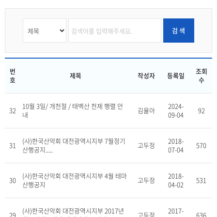
검 색
번
조회
제목
작성자
등록일
호
수
10월 3일/ 개천절 / 태백산 천제 행렬 안
2024-
32
김율아
92
내
09-04
(사)한국산악회 대전광역시지부 7월정기
2018-
31
고두정
570
산행공지.....
07-04
(사)한국산악회 대전광역시지부 4월 테마
2018-
30
고두정
531
산행공지
04-02
(사)한국산악회 대전광역시지부 2017년
2017-
29
고두정
636