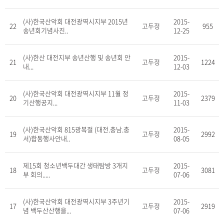
(사)한국산악회 대전광역시지부 2015년
2015-
22
고두정
955
송년회기념사진..
12-25
(사)한산 대전지부 송년산행 및 송년회 안
2015-
21
고두정
1224
내...
12-03
(사)한국산악회 대전광역시지부 11월 정
2015-
20
고두정
2379
기산행공지...
11-03
(사)한국산악회 815광복절 (대전.충남.충
2015-
19
고두정
2992
서)합동행사안내..
08-05
제15회 청소년백두대간 생태탐방 3개지
2015-
18
고두정
3081
부 회의.....
07-06
(사)한국산악회 대전광역시지부 3주년기
2015-
17
고두정
2919
념 백두산산행을...
07-06