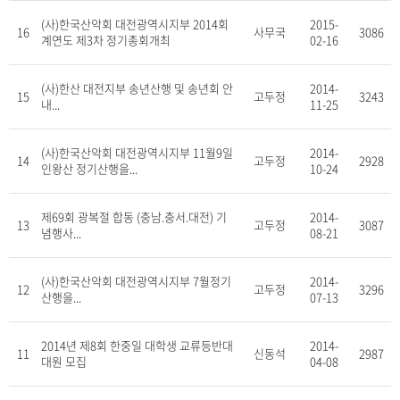
(사)한국산악회 대전광역시지부 2014회
2015-
16
사무국
3086
계연도 제3차 정기총회개최
02-16
(사)한산 대전지부 송년산행 및 송년회 안
2014-
15
고두정
3243
내...
11-25
(사)한국산악회 대전광역시지부 11월9일
2014-
14
고두정
2928
인왕산 정기산행을...
10-24
제69회 광복절 합동 (충남.충서.대전) 기
2014-
13
고두정
3087
념행사...
08-21
(사)한국산악회 대전광역시지부 7월정기
2014-
12
고두정
3296
산행을...
07-13
2014년 제8회 한중일 대학생 교류등반대
2014-
11
신동석
2987
대원 모집
04-08