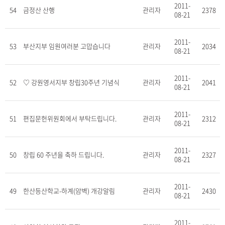
2011-
54
금정산 산행
관리자
2378
08-21
2011-
53
부산지부 임원여러분 고맙습니다
관리자
2034
08-21
2011-
52
♡ 강원영서지부 창립30주년 기념식
관리자
2041
08-21
2011-
51
편집문헌위원회에서 부탁드립니다.
관리자
2312
08-21
2011-
50
창립 60 주년을 축하 드립니다.
관리자
2327
08-21
2011-
49
한산등산학교-하계(암벽) 개강알림
관리자
2430
08-21
2011-