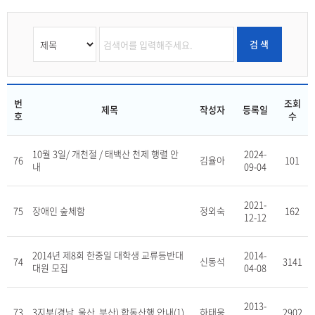
검 색
번
조회
제목
작성자
등록일
호
수
10월 3일/ 개천절 / 태백산 천제 행렬 안
2024-
76
김율아
101
내
09-04
2021-
75
장애인 숲체함
정외숙
162
12-12
2014년 제8회 한중일 대학생 교류등반대
2014-
74
신동석
3141
대원 모집
04-08
2013-
73
3지부(경남, 울산, 부산) 합동산행 안내(1)
하태웅
2902