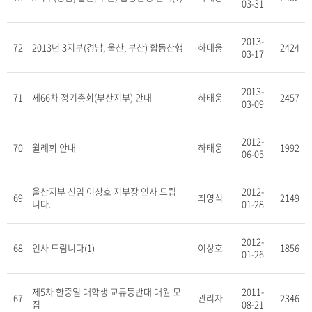
03-31
2013-
72
2013년 3지부(경남, 울산, 부산) 합동산행
하태웅
2424
03-17
2013-
71
제66차 정기총회(부산지부) 안내
하태웅
2457
03-09
2012-
70
월례회 안내
하태웅
1992
06-05
울산지부 신임 이상호 지부장 인사 드립
2012-
69
최영식
2149
니다.
01-28
2012-
68
인사 드림니다(1)
이상호
1856
01-26
제5차 한중일 대학생 교류등반대 대원 모
2011-
67
관리자
2346
집
08-21