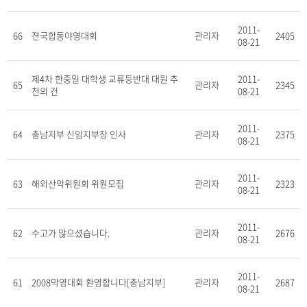
2011-
66
젼국합동야영대회
관리자
2405
08-21
제4차 한중일 대학생 교류등반대 대원 추
2011-
65
관리자
2345
천의 건
08-21
2011-
64
충남지부 신임지부장 인사
관리자
2375
08-21
2011-
63
해외산악위원회 위원모집
관리자
2323
08-21
2011-
62
수고가 많으셨습니다.
관리자
2676
08-21
2011-
61
2008막영대회 환영합니다[충남지부]
관리자
2687
08-21