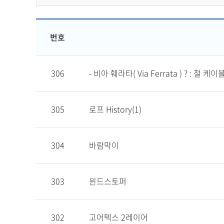
번호
306
- 비아 훼라타( Via Ferrata ) ? : 철 케
305
로프 History(1)
304
바람막이
303
윈드스토퍼
302
고어텍스 2레이어