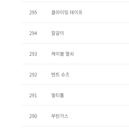
295
클라이밍 테이프
294
칼갈이
293
케이블 열쇠
292
텐트 슈즈
291
멀티툴
290
부탄가스