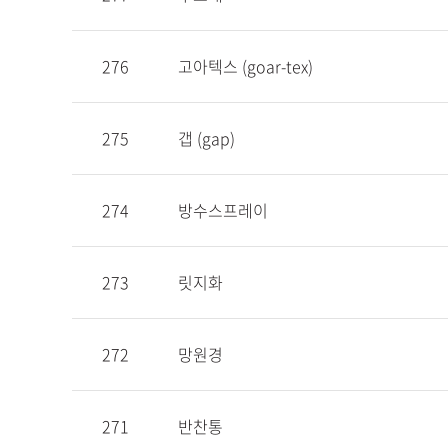
276
고아텍스 (goar-tex)
275
갭 (gap)
274
방수스프레이
273
릿지화
272
망원경
271
반찬통