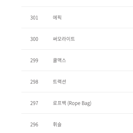
301
에픽
300
써모라이트
299
쿨맥스
298
트랙션
297
로프백 (Rope Bag)
296
휘슬