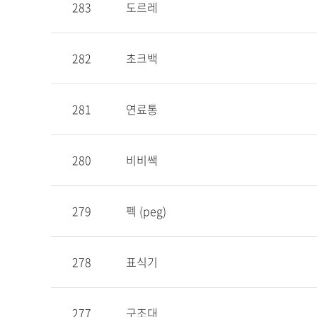
283
도르레
282
초크백
281
연료통
280
비비쌕
279
펙 (peg)
278
표식기
277
구조대